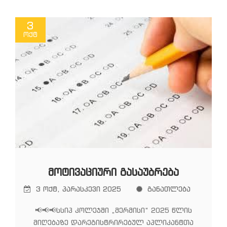
3
ოქტ
ᲛᲝᲢᲘᲕᲐᲪᲘᲣᲠᲘ ᲒᲐᲡᲐᲣᲑᲠᲔᲑᲐ
3 ოქტ, პარასკევი 2025
განათლება
📢📢📢სსიპ კოლეჯში „მერმისი“ 2025 წლის
მიღებაზე დარეგისტრირებულ აპლიკანტთა