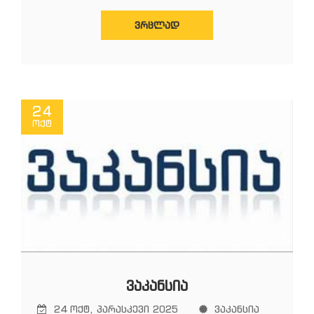
ᲕᲠᲪᲚᲐᲓ
24
ოქტ
ᲕᲐᲙᲐᲜᲡᲘᲐ
24 ოქტ, პარასკევი 2025
ვაკანსია