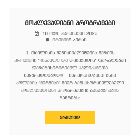
ᲛᲝᲙᲚᲔᲕᲐᲓᲘᲐᲜᲘ ᲞᲠᲝᲒᲠᲐᲛᲔᲑᲘ
10 ოქტ, პარასკევი 2025
ტრენინგ კურსი
ქ. თბილისის მუნიციპალიტეტის მერიის
პროექტის "ისწავლე და დასაქმდის" ფარგლებში
დარეგისტრირებულ აპლიკანტთა
საყურადღებოდ!!! წარმოგიდგენთ სსიპ
კოლეჯის "მერმისი" მიერ განსახორციელებული
მოკლევადიანი პროგრამების გასაუბრების
განრიგს:
ᲕᲠᲪᲚᲐᲓ