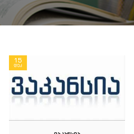
15
დეკ