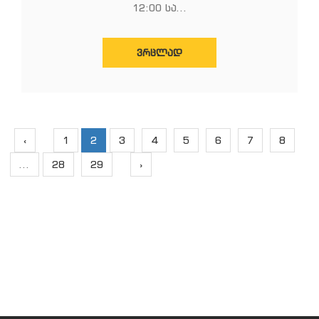
12:00 სა...
ᲕᲠᲪᲚᲐᲓ
‹
1
2
3
4
5
6
7
8
...
28
29
›