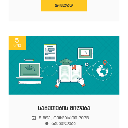
ᲕᲠᲪᲚᲐᲓ
5
ნოე
ᲡᲐᲑᲣᲗᲔᲑᲘᲡ ᲛᲘᲦᲔᲑᲐ
5 ნოე, ოთხშაბათი 2025
განათლება