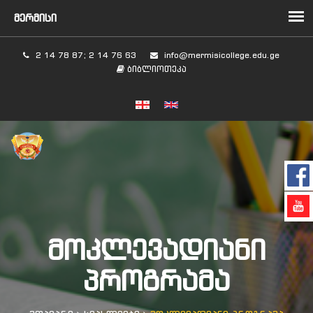
2 14 78 87; 2 14 76 63
info@mermisicollege.edu.ge
ბიბლიოთეკა
ᲛᲝᲙᲚᲔᲕᲐᲓᲘᲐᲜᲘ
ᲞᲠᲝᲒᲠᲐᲛᲐ