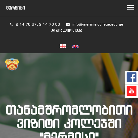
2 14 78 87; 2 14 76 63
info@mermisicollege.edu.ge
ბიბლიოთეკა
ᲗᲐᲜᲐᲛᲨᲠᲝᲛᲚᲝᲑᲘᲗᲘ
ᲕᲘᲖᲘᲢᲘ ᲙᲝᲚᲔᲯᲨᲘ
"ᲛᲔᲠᲛᲘᲡᲘ"