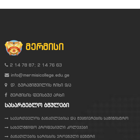
ᲛᲔᲠᲛᲘᲡᲘ
2 14 78 87; 2 14 76 63
info@mermisicollege.edu.ge
დ. გურამიშვილის ჩიხი 9/ა
მერმისის ფეისბუქ არხი
ᲡᲐᲡᲐᲠᲒᲔᲑᲚᲝ ᲑᲛᲣᲚᲔᲑᲘ
საქართველოს განათლებისა და მეცნიერების სამინისტრო
სახელმწიფო პროფესიული კოლეჯები
განათლების ხარისხის ეროვნული ცენტრი