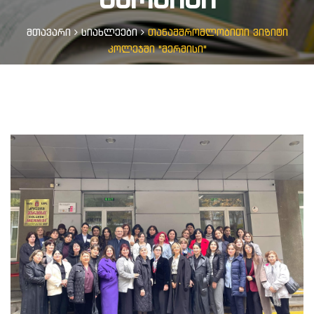
მთავარი
სიახლეები
თანამშრომლობითი ვიზიტი
კოლეჯში "მერმისი"