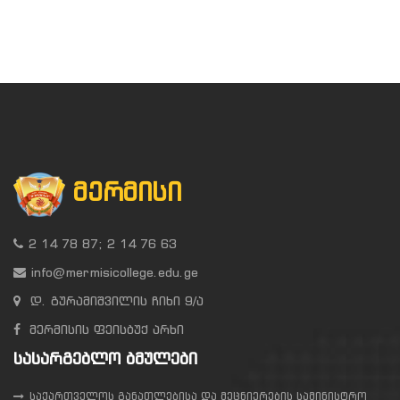
ᲛᲔᲠᲛᲘᲡᲘ
2 14 78 87; 2 14 76 63
info@mermisicollege.edu.ge
დ. გურამიშვილის ჩიხი 9/ა
მერმისის ფეისბუქ არხი
ᲡᲐᲡᲐᲠᲒᲔᲑᲚᲝ ᲑᲛᲣᲚᲔᲑᲘ
საქართველოს განათლებისა და მეცნიერების სამინისტრო