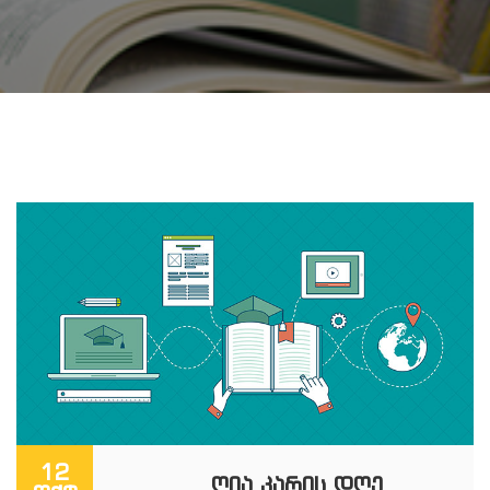
12
ᲦᲘᲐ ᲙᲐᲠᲘᲡ ᲓᲦᲔ