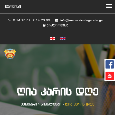
2 14 78 87; 2 14 76 63
info@mermisicollege.edu.ge
ბიბლიოთეკა
ᲦᲘᲐ ᲙᲐᲠᲘᲡ ᲓᲦᲔ
მთავარი
სიახლეები
ღია კარის დღე